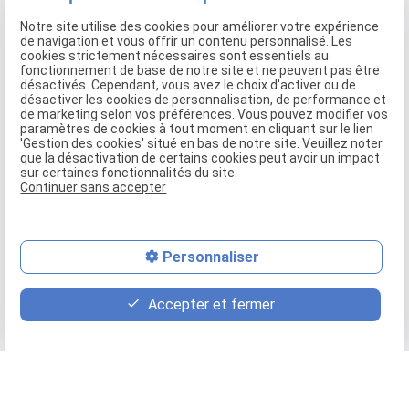
Notre site utilise des cookies pour améliorer votre expérience
de navigation et vous offrir un contenu personnalisé. Les
cookies strictement nécessaires sont essentiels au
fonctionnement de base de notre site et ne peuvent pas être
désactivés. Cependant, vous avez le choix d'activer ou de
désactiver les cookies de personnalisation, de performance et
de marketing selon vos préférences. Vous pouvez modifier vos
paramètres de cookies à tout moment en cliquant sur le lien
'Gestion des cookies' situé en bas de notre site. Veuillez noter
que la désactivation de certains cookies peut avoir un impact
sur certaines fonctionnalités du site.
Continuer sans accepter
Personnaliser
Construire une maison en Haute-
Accepter et fermer
Garonne
Notre
société en maîtrise d'oeuvre
, prend en main tout
votre
projet de construction de maison individuelles
sur Toulouse
, de l’étude de terrain à la livraison avec la